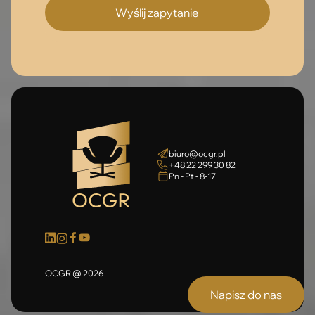
biuro@ocgr.pl
+48 22 299 30 82
Pn - Pt - 8-17
OCGR @ 2026
Napisz do nas