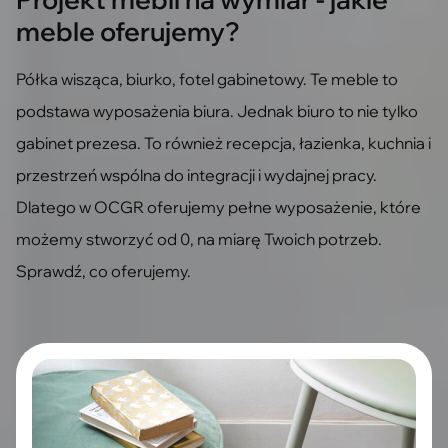
meble oferujemy?
Półka wisząca, biurko, fotel gabinetowy. Te meble to
podstawa wyposażenia biura. Jednak biuro to nie tylko
gabinet prezesa. To również recepcja, łazienka, kuchnia i
przestrzeń wspólna do integracji i wydajnej pracy.
Dlatego w OCGR oferujemy pełne wyposażenie, które
możemy stworzyć od 0, na miarę Twoich potrzeb.
Sprawdź, co oferujemy.