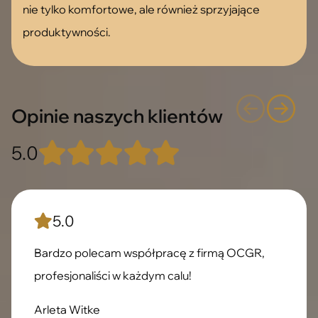
nie tylko komfortowe, ale również sprzyjające
produktywności.
Opinie naszych klientów
5.0
5.0
Bardzo polecam współpracę z firmą OCGR,
profesjonaliści w każdym calu!
Arleta Witke