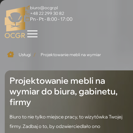
biuro@ocgr.pl
+48 22 299 30 82
Pn - Pt - 8:00 - 17:00
/
Usługi
Projektowanie mebli na wymiar
Projektowanie mebli na
wymiar do biura, gabinetu,
firmy
Biuro to nie tylko miejsce pracy, to wizytówka Twojej
firmy. Zadbaj o to, by odzwierciedlało ono